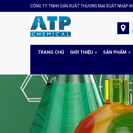
CÔNG TY TNHH SẢN XUẤT THƯƠNG MẠI XUẤT NHẬP K
TRANG CHỦ
GIỚI THIỆU
SẢN PHẨM