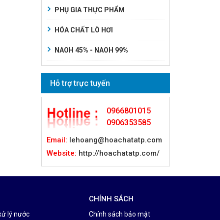
PHỤ GIA THỰC PHẨM
HÓA CHẤT LÒ HƠI
NAOH 45% - NAOH 99%
Hỗ trợ trực tuyến
0966801015
0906353585
Email:
lehoang@hoachatatp.com
Website:
http://hoachatatp.com/
CHÍNH SÁCH
xử lý nước
Chính sách bảo mật