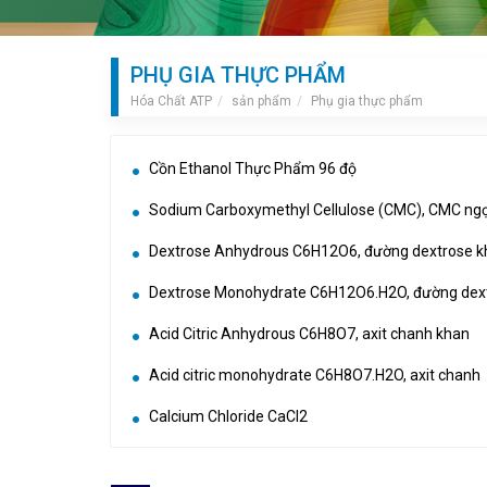
PHỤ GIA THỰC PHẨM
Hóa Chất ATP
sản phẩm
Phụ gia thực phẩm
Cồn Ethanol Thực Phẩm 96 độ
Sodium Carboxymethyl Cellulose (CMC), CMC ng
Dextrose Anhydrous C6H12O6, đường dextrose k
Dextrose Monohydrate C6H12O6.H2O, đường dex
Acid Citric Anhydrous C6H8O7, axit chanh khan
Acid citric monohydrate C6H8O7.H2O, axit chanh
Calcium Chloride CaCl2