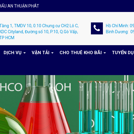
HẨU AN THUẬN PHÁT
Tầng 1, TMDV 10, 0.10 Chung cư CH2 Lô C,
Hồ Chí Minh: 
KDC Cityland, Đường số 10, P.10, Q.Gò Vấp,
Bình Dương: 
TP HCM
DỊCH VỤ
VẬN TẢI
CHO THUÊ KHO BÃI
TUYỂN D