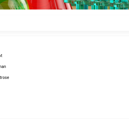
ọt
han
trose