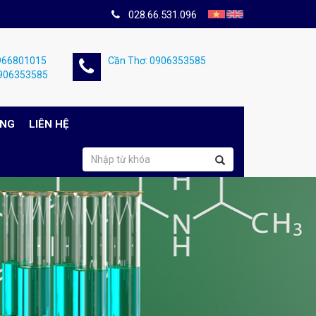
028.66.531.096
0966801015
Cần Thơ: 0906353585
0906353585
ỤNG
LIÊN HỆ