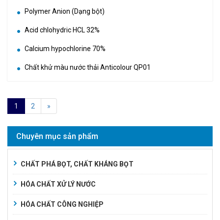
Polymer Anion (Dạng bột)
Acid chlohydric HCL 32%
Calcium hypochlorine 70%
Chất khử màu nước thải Anticolour QP01
1
2
»
Chuyên mục sản phẩm
CHẤT PHÁ BỌT, CHẤT KHÁNG BỌT
HÓA CHẤT XỬ LÝ NƯỚC
HÓA CHẤT CÔNG NGHIỆP