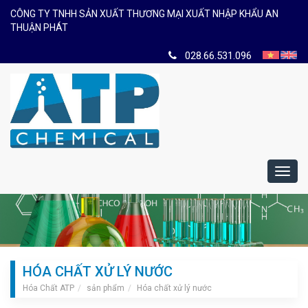
CÔNG TY TNHH SẢN XUẤT THƯƠNG MẠI XUẤT NHẬP KHẨU AN
THUẬN PHÁT
028.66.531.096
Toggl
navig
HÓA CHẤT XỬ LÝ NƯỚC
Hóa Chất ATP
sản phẩm
Hóa chất xử lý nước