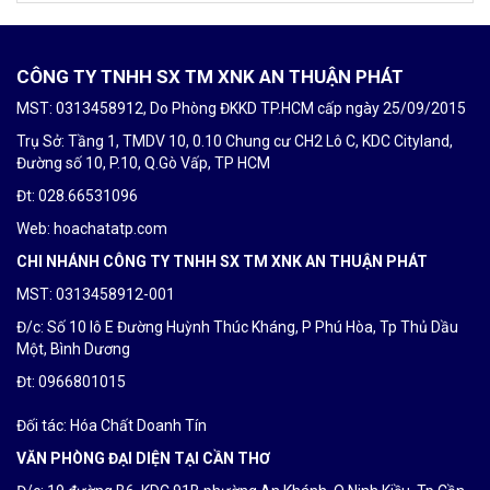
CÔNG TY TNHH SX TM XNK AN THUẬN PHÁT
MST: 0313458912, Do Phòng ĐKKD TP.HCM cấp ngày 25/09/2015
Trụ Sở: Tầng 1, TMDV 10, 0.10 Chung cư CH2 Lô C, KDC Cityland,
Đường số 10, P.10, Q.Gò Vấp, TP HCM
Đt: 028.66531096
Web: hoachatatp.com
CHI NHÁNH CÔNG TY TNHH SX TM XNK AN THUẬN PHÁT
MST: 0313458912-001
Đ/c: Số 10 lô E Đường Huỳnh Thúc Kháng, P Phú Hòa, Tp Thủ Dầu
Một, Bình Dương
Đt: 0
966801015
Đối tác:
Hóa Chất Doanh Tín
VĂN PHÒNG ĐẠI DIỆN TẠI CẦN THƠ