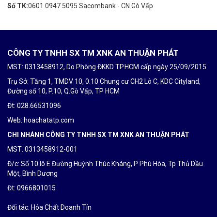
Số TK:
0601 0947 5095 Sacombank - CN Gò Vấp
CÔNG TY TNHH SX TM XNK AN THUẬN PHÁT
MST: 0313458912, Do Phòng ĐKKD TP.HCM cấp ngày 25/09/2015
Trụ Sở: Tầng 1, TMDV 10, 0.10 Chung cư CH2 Lô C, KDC Cityland,
Đường số 10, P.10, Q.Gò Vấp, TP HCM
Đt: 028.66531096
Web: hoachatatp.com
CHI NHÁNH CÔNG TY TNHH SX TM XNK AN THUẬN PHÁT
MST: 0313458912-001
Đ/c: Số 10 lô E Đường Huỳnh Thúc Kháng, P Phú Hòa, Tp Thủ Dầu
Một, Bình Dương
Đt: 0
966801015
Đối tác:
Hóa Chất Doanh Tín