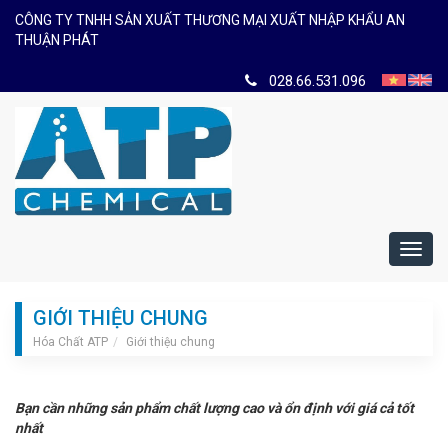
CÔNG TY TNHH SẢN XUẤT THƯƠNG MẠI XUẤT NHẬP KHẨU AN
THUẬN PHÁT
028.66.531.096
Toggl
navig
GIỚI THIỆU CHUNG
Hóa Chất ATP
Giới thiệu chung
B
ạ
n c
ầ
n nh
ữ
ng s
ả
n ph
ẩ
m ch
ấ
t l
ượ
ng cao và
ổ
n đ
ị
nh v
ớ
i giá c
ả
t
ố
t
nh
ấ
t