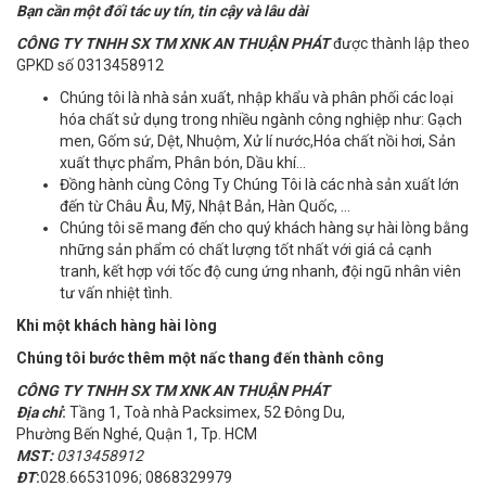
B
ạ
n c
ầ
n m
ộ
t đ
ố
i tác uy tín, tin c
ậ
y và lâu dài
CÔNG TY TNHH SX TM XNK AN THUẬN PHÁT
được thành lập theo
GPKD số 0313458912
Chúng tôi là nhà sản xuất, nhập khẩu và phân phối các loại
hóa chất sử dụng trong nhiều ngành công nghiệp như: Gạch
men, Gốm sứ, Dệt, Nhuộm, Xử lí nước,Hóa chất nồi hơi, Sản
xuất thực phẩm, Phân bón, Dầu khí…
Đồng hành cùng Công Ty Chúng Tôi là các nhà sản xuất lớn
đến từ Châu Âu, Mỹ, Nhật Bản, Hàn Quốc, …
Chúng tôi sẽ mang đến cho quý khách hàng sự hài lòng bằng
những sản phẩm có chất lượng tốt nhất với giá cả cạnh
tranh, kết hợp với tốc độ cung ứng nhanh, đội ngũ nhân viên
tư vấn nhiệt tình.
Khi một khách hàng hài lòng
Chúng tôi bước thêm một nấc thang đến thành công
CÔNG TY TNHH SX TM XNK AN THUẬN PHÁT
Địa chỉ
:
Tầng 1, Toà nhà Packsimex, 52 Đông Du,
Phường Bến Nghé, Quận 1, Tp. HCM
MST:
0313458912
ĐT
:
028.66531096; 0868329979