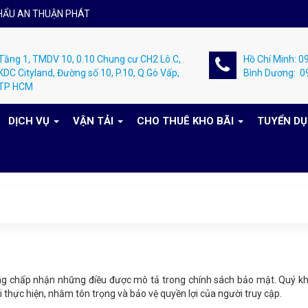
HẨU AN THUẬN PHÁT
Tầng 1, TMDV 10, 0.10 Chung cư CH2 Lô C,
Hồ Chí Minh: 
KDC Cityland, Đường số 10, P.10, Q.Gò Vấp,
Bình Dương: 
TP HCM
DỊCH VỤ
VẬN TẢI
CHO THUÊ KHO BÃI
TUYỂN D
g chấp nhận những điều được mô tả trong chính sách bảo mật. Quý khá
thực hiện, nhằm tôn trọng và bảo vệ quyền lợi của người truy cập.