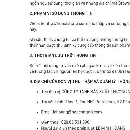
ngôn ngữ sử dụng, thời gian và những địa chỉ mà Browse
2. PHẠM VI SỬ DỤNG THÔNG TIN
Website http://hoachatatp.com. thu thập và sử dụng t
này.
Khi cần thiết, chúng tôi có thể sử dụng những thông tin
thể nhận được thư định kỳ cung cấp thông tin sản phẩm,
3. THỜI GIAN LƯU TRỮ THÔNG TIN
Đối với nội dung tư vấn miễn phí qua Email và kiến thức 
và tương tác với người liên hệ được lưu trữ tối đa 06 (sá
4. ĐỊA CHỈ CỦA ĐƠN VỊ THU THẬP VÀ QUẢN LÝ THÔN
Tên đơn vị: CÔNG TY TNHH SẢN XUẤT THƯƠNG
Trụ sở chính: Tầng 1, Tòa Nhà Packsimex, 52 
Email: lehoang@hoachatatp.com
Điện thoại: 028.66.531.096
Người đại diện theo pháp luật: LÊ MINH HOÀNG