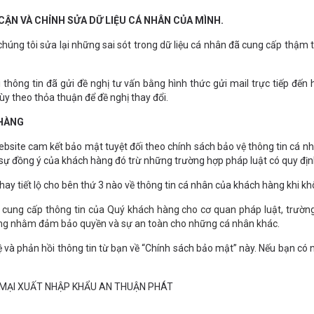
CẬN VÀ CHỈNH SỬA DỮ LIỆU CÁ NHÂN CỦA MÌNH.
úng tôi sửa lại những sai sót trong dữ liệu cá nhân đã cung cấp thậm tr
 thông tin đã gửi đề nghị tư vấn bằng hình thức gửi mail trực tiếp đ
y theo thỏa thuận để đề nghị thay đổi.
 HÀNG
site cam kết bảo mật tuyệt đối theo chính sách bảo vệ thông tin cá n
sự đồng ý của khách hàng đó trừ những trường hợp pháp luật có quy đị
y tiết lộ cho bên thứ 3 nào về thông tin cá nhân của khách hàng khi kh
cung cấp thông tin của Quý khách hàng cho cơ quan pháp luật, trường
uống nhằm đảm bảo quyền và sự an toàn cho những cá nhân khác.
ệ và phản hồi thông tin từ bạn về “Chính sách bảo mật” này. Nếu bạn có n
G MẠI XUẤT NHẬP KHẨU AN THUẬN PHÁT