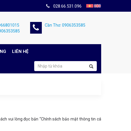
028.66.531.096
0966801015
Cần Thơ: 0906353585
0906353585
ỤNG
LIÊN HỆ
ch vui lòng đọc bản “Chính sách bảo mật thông tin cá