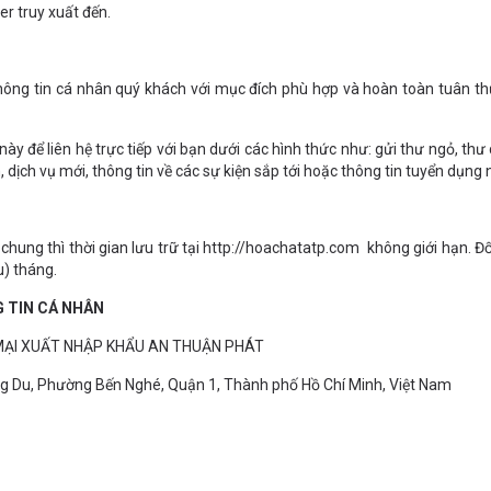
r truy xuất đến.
hông tin cá nhân quý khách với mục đích phù hợp và hoàn toàn tuân thủ
 này để liên hệ trực tiếp với bạn dưới các hình thức như: gửi thư ngỏ, th
 dịch vụ mới, thông tin về các sự kiện sắp tới hoặc thông tin tuyển dụng
chung thì thời gian lưu trữ tại http://hoachatatp.com không giới hạn. Đố
u) tháng.
G TIN CÁ NHÂN
 MẠI XUẤT NHẬP KHẨU AN THUẬN PHÁT
Đông Du, Phường Bến Nghé, Quận 1, Thành phố Hồ Chí Minh, Việt Nam