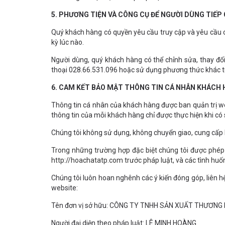
5. PHƯƠNG TIỆN VÀ CÔNG CỤ ĐỂ NGƯỜI DÙNG TIẾP 
Quý khách hàng có quyền yêu cầu truy cập và yêu cầu ch
kỳ lúc nào.
Người dùng, quý khách hàng có thể chỉnh sửa, thay đổi
thoại 028.66.531.096 hoặc sử dụng phương thức khác tù
6. CAM KẾT BẢO MẬT THÔNG TIN CÁ NHÂN KHÁCH
Thông tin cá nhân của khách hàng được ban quản trị web
thông tin của mỗi khách hàng chỉ được thực hiện khi có 
Chúng tôi không sử dụng, không chuyển giao, cung cấp ha
Trong những trường hợp đặc biệt chúng tôi được phép 
http://hoachatatp.com trước pháp luật, và các tình h
Chúng tôi luôn hoan nghênh các ý kiến đóng góp, liên h
website:
Tên đơn vị sở hữu: CÔNG TY TNHH SẢN XUẤT THƯƠN
Người đại diện theo pháp luật: LÊ MINH HOÀNG