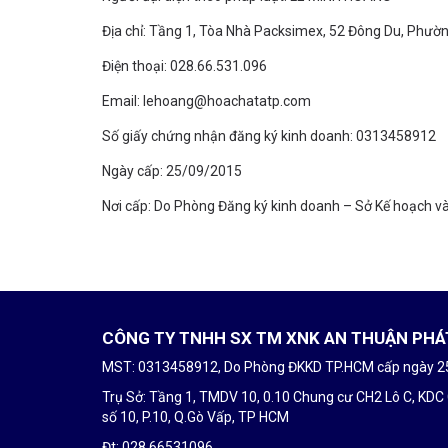
Địa chỉ: Tầng 1, Tòa Nhà Packsimex, 52 Đông Du, Phườ
Điện thoại: 028.66.531.096
Email: lehoang@hoachatatp.com
Số giấy chứng nhận đăng ký kinh doanh: 0313458912
Ngày cấp: 25/09/2015
Nơi cấp: Do Phòng Đăng ký kinh doanh – Sở Kế hoạch v
CÔNG TY TNHH SX TM XNK AN THUẬN PHÁ
MST: 0313458912, Do Phòng ĐKKD TP.HCM cấp ngày 
Trụ Sở: Tầng 1, TMDV 10, 0.10 Chung cư CH2 Lô C, KDC
số 10, P.10, Q.Gò Vấp, TP HCM
Đt: 028.66531096